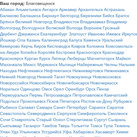
Ваш город:
Благовещенск
Абакан
Альметьевск
Ангарск
Армавир
Архангельск
Астрахань
Балаково
Балашиха
Барнаул
Белгород
Березники
Бийск
Братск
Брянск
Великий Новгород
Владивосток
Владикавказ
Владимир
Волгоград
Волгодонск
Волжский
Вологда
Воронеж
Грозный
Дербент
Дзержинск
Екатеринбург
Златоуст
Иваново
Ижевск
Иркутск
Йошкар-Ола
Казань
Калининград
Калуга
Каменск-Уральский
Кемерово
Керчь
Киров
Кисловодск
Ковров
Коломна
Комсомольск-
на-Амуре
Копейск
Королёв
Кострома
Красногорск
Краснодар
Красноярск
Курган
Курск
Липецк
Люберцы
Магнитогорск
Майкоп
Махачкала
Миасс
Мурманск
Мытищи
Набережные Челны
Нальчик
Находка
Нефтекамск
Нефтеюганск
Нижневартовск
Нижнекамск
Нижний Новгород
Нижний Тагил
Новокузнецк
Новомосковск
Новороссийск
Новосибирск
Новочебоксарск
Новочеркасск
Норильск
Одинцово
Омск
Орел
Оренбург
Орск
Пенза
Первоуральск
Пермь
Петрозаводск
Петропавловск-Камчатский
Подольск
Прокопьевск
Псков
Пятигорск
Ростов-на-Дону
Рубцовск
Рыбинск
Салават
Самара
Санкт-Петербург
Саранск
Саратов
Севастополь
Северодвинск
Серпухов
Симферополь
Смоленск
Сочи
Ставрополь
Старый Оскол
Стерлитамак
Сургут
Сызрань
Сыктывкар
Таганрог
Тамбов
Тверь
Тольятти
Томск
Тула
Тюмень
Улан-Удэ
Ульяновск
Уссурийск
Уфа
Хабаровск
Хасавюрт
Химки